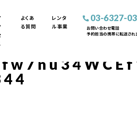
03-6327-0
ア
よくあ
レンタ
ク
る質問
ル事業
お問い合わせ電話
予約担当の携帯に転送されま
セ
ス
fw7nu34WCEf
344