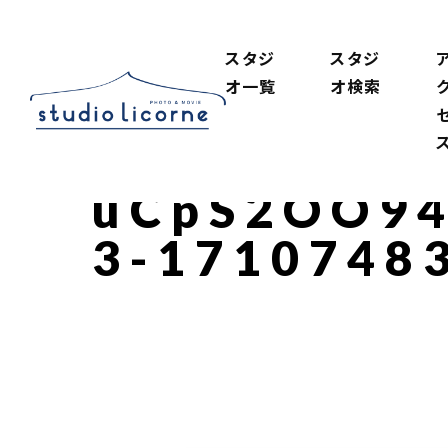
スタジ
スタジ
オ一覧
オ検索
uCpS2OO94
3-1710748