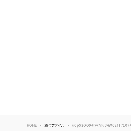
HOME
添付ファイル
uCpS2OO94fw7nu34WCEf171074