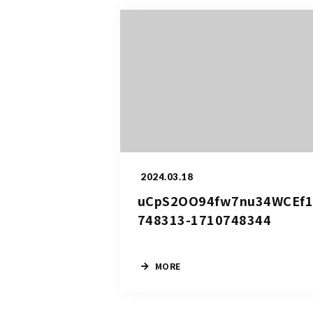
2024.03.18
uCpS2OO94fw7nu34WCEf1
748313-1710748344
MORE