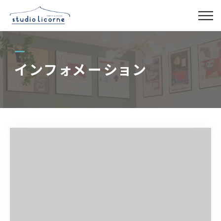
スタジオ一覧
インフォメーション
スタジオ検索
アクセス
よくある質問
レンタル事業
03-6327-0379