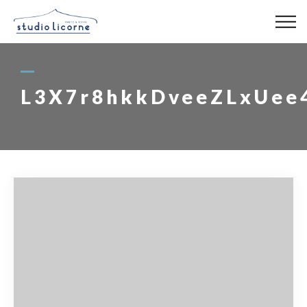
スタジオ一覧
L3X7r8hkkDveeZLxUee
スタジオ検索
アクセス
よくある質問
レンタル事業
03-6327-0379