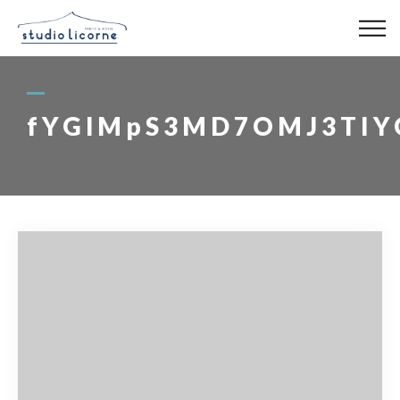
スタジオ一覧
fYGlMpS3MD7OMJ3TIYQ
スタジオ検索
アクセス
よくある質問
レンタル事業
03-6327-0379