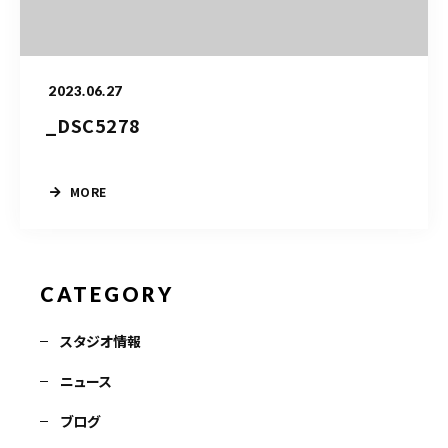
お問い合わせ電話
予約担当の携帯に転送されます。
2023.06.27
_DSC5278
090-1260-5732
着信には必ず折り返します。
※撮影中など繋がりにくい場合あります。
MORE
お問い合わせはこちら
CATEGORY
スタジオ情報
ニュース
ブログ