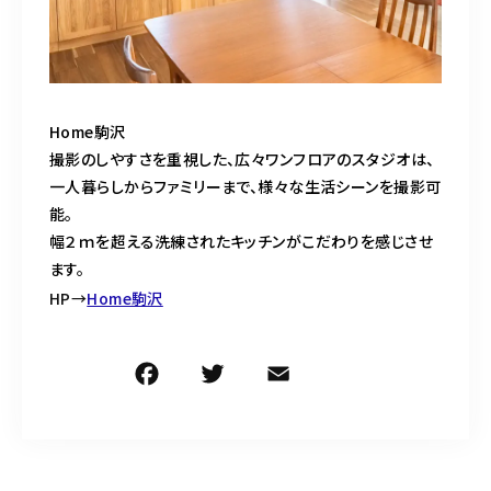
Home駒沢
撮影のしやすさを重視した、広々ワンフロアのスタジオは、
一人暮らしからファミリーまで、様々な生活シーンを撮影可
能。
幅２ｍを超える洗練されたキッチンがこだわりを感じさせ
ます。
HP→
Home駒沢
F
T
E
共
a
w
m
有
c
it
ai
e
te
l