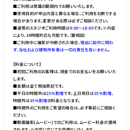
■ご利用は常識の範囲内でお願いいたします。
■使用目的が申込内容と異なる場合、ご利用をお断りする
場合があります。変更がある際は必ずご相談ください。
■通常のスタジオご利用時間は
9:00〜18:00
です。※内容
により、24時間対応も可能です。（要相談）
■ご利用中に撮影が中断された場合、
理由に如何に問わ
ず、当社および建物所有者は一切の責任を負いません
。
【料金について】
■初回ご利用のお客様は、現金でのお支払いをお願いいた
します。
■金額は全て税抜表記です。
■平日の時間外は
25%割増
です。土日祝日は
25%割増
、
時間外は
35%割増
の料金となります。
■時間外のご利用をご希望の場合は、必ず事前にご相談く
ださい。
■動画撮影(ムービー)でのご利用は、ムービー料金が適用
されます。※内容に応じてお見積りいたします。