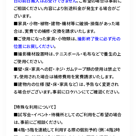
日の前日搬入はお受けできません
。ご希望の場合は事前に
ご相談ください。内容により別途料金が発生する場合がご
ざいます。
■家具・小物・植物・建物・機材等に破損・損傷があった場
合は、実費での補修・交換を請求いたします。
■ご使用になった家具・小物類は、
撮影終了後に必ず元の
位置にお戻しください
。
■撮影機材設置時は、テニスボール・毛布などで養生の上
ご使用ください。
■壁・床・家具への釘・ネジ・ガムテープ類の使用は禁止で
す。使用された場合は補修費用を実費請求いたします。
■建物内の仕様（壁・床・家具など）は、予告なく変更され
る場合がございます。事前にロケハンにてご確認ください。
【特殊な利用について】
■試写会・イベント・待機所としてのご利用をご希望の場合
は、事前にご相談ください。
■4階・5階を連続して利用する際の個別予約（例：4階2時