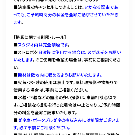
■決定後のキャンセルにつきましては、
いかなる理由であ
っても、ご予約時間分の料金を全額ご請求させていただき
ます
。
【撮影に関する制限・ルール】
■
スタジオ内は完全禁煙です
。
■ストロボを
日没後に使用する場合は、必ず遮光をお願い
いたします
。※ご使用を希望の場合は、事前にご相談くださ
い。
■
機材は敷地内に収めるようお願いいたします。
■火気・水・砂の使用は禁止です。※料理撮影や物撮りで
使用する場合は、事前にご相談ください。
■水着・下着などの露出の多い撮影は、事前相談必須で
す。ご相談なく撮影を行った場合は中止となり、ご予約時間
分の料金を全額ご請求いたします。
■
ゼネ車・ポータブルゼネの持ち込みには制限がございま
す。必ず事前にご相談ください。
■突き出し照明につきましては、事前に警察署にて道路使