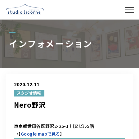
スタジオ一覧
インフォメーション
スタジオ検索
アクセス
2020.12.11
よくある質問
スタジオ情報
Nero野沢
レンタル事業
東京都世田谷区野沢2-26-1 川又ビル5階
→【
Google mapで見る
】
03-6327-0379