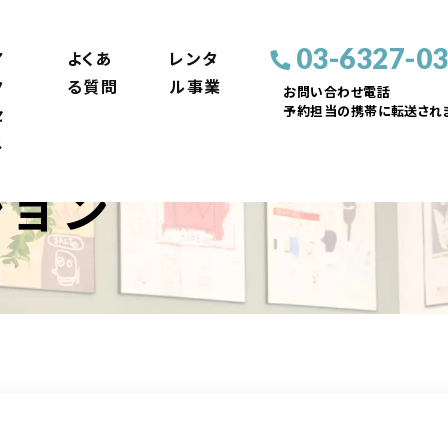
03-6327-0
ア
よくあ
レンタ
ク
る質問
ル事業
お問い合わせ電話
予約担当の携帯に転送されま
セ
ス
ション