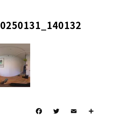
20250131_140132
F
T
E
共
a
w
m
有