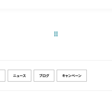
c
it
ai
e
te
l
b
r
o
o
k
ニュース
ブログ
キャンペーン