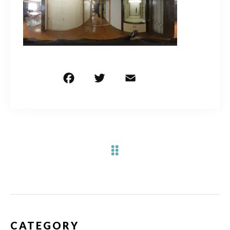
お問い合わせ電話
予約担当の携帯に転送されます。
090-1260-5732
F
T
E
共
着信には必ず折り返します。
a
w
m
有
※撮影中など繋がりにくい場合あります。
c
it
ai
e
te
l
お問い合わせはこちら
b
r
o
o
k
CATEGORY