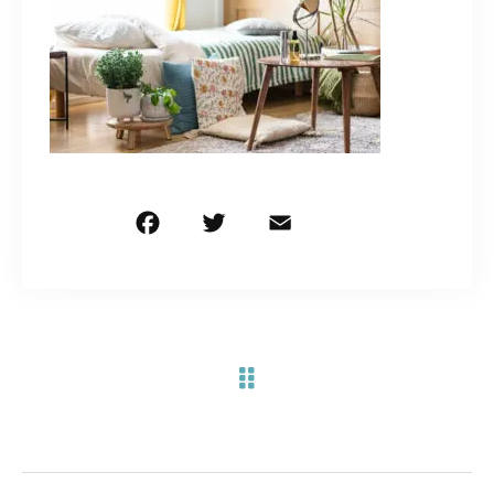
お問い合わせ電話
予約担当の携帯に転送されます。
090-1260-5732
着信には必ず折り返します。
※撮影中など繋がりにくい場合あります。
F
T
E
共
a
w
m
有
c
it
ai
お問い合わせはこちら
e
te
l
b
r
o
o
k