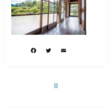
お問い合わせ電話
予約担当の携帯に転送されます。
090-1260-5732
着信には必ず折り返します。
※撮影中など繋がりにくい場合あります。
F
T
E
共
a
w
m
有
c
it
ai
お問い合わせはこちら
e
te
l
b
r
o
o
k