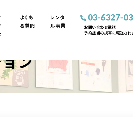
03-6327-0
ア
よくあ
レンタ
ク
る質問
ル事業
お問い合わせ電話
予約担当の携帯に転送されま
セ
ス
ション