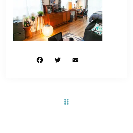
お問い合わせ電話
予約担当の携帯に転送されます。
090-1260-5732
着信には必ず折り返します。
※撮影中など繋がりにくい場合あります。
F
T
E
共
a
w
m
有
c
it
ai
お問い合わせはこちら
e
te
l
b
r
o
o
k