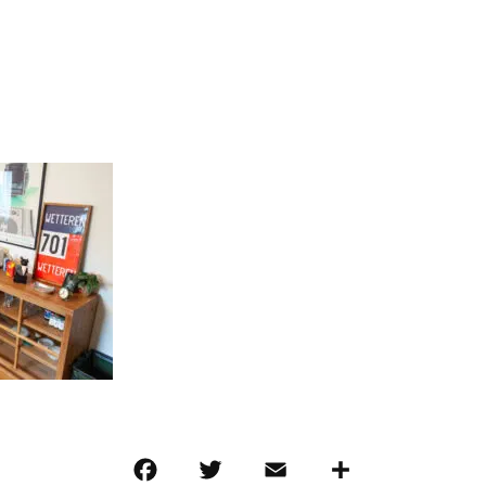
F
T
E
共