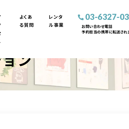
03-6327-0
ア
よくあ
レンタ
ク
る質問
ル事業
お問い合わせ電話
予約担当の携帯に転送されま
セ
ス
ション