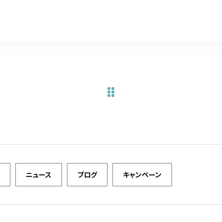
a
w
m
有
c
it
ai
e
te
l
b
r
o
o
k
ニュース
ブログ
キャンペーン