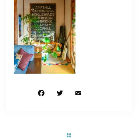
お問い合わせ電話
予約担当の携帯に転送されます。
090-1260-5732
着信には必ず折り返します。
※撮影中など繋がりにくい場合あります。
お問い合わせはこちら
F
T
E
共
a
w
m
有
c
it
ai
e
te
l
b
r