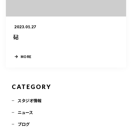
お問い合わせ電話
予約担当の携帯に転送されます。
2023.01.27
砧
090-1260-5732
着信には必ず折り返します。
※撮影中など繋がりにくい場合あります。
MORE
お問い合わせはこちら
CATEGORY
スタジオ情報
ニュース
ブログ