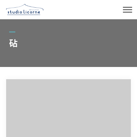
スタジオ一覧
砧
スタジオ検索
アクセス
よくある質問
レンタル事業
03-6327-0379