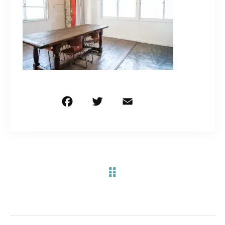
お問い合わせ電話
予約担当の携帯に転送されます。
090-1260-5732
着信には必ず折り返します。
※撮影中など繋がりにくい場合あります。
F
T
E
共
a
w
m
有
c
it
ai
お問い合わせはこちら
e
te
l
b
r
o
o
k