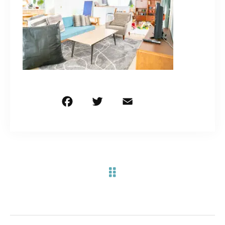
お問い合わせ電話
予約担当の携帯に転送されます。
090-1260-5732
着信には必ず折り返します。
※撮影中など繋がりにくい場合あります。
F
T
E
共
a
w
m
有
c
it
ai
お問い合わせはこちら
e
te
l
b
r
o
o
k