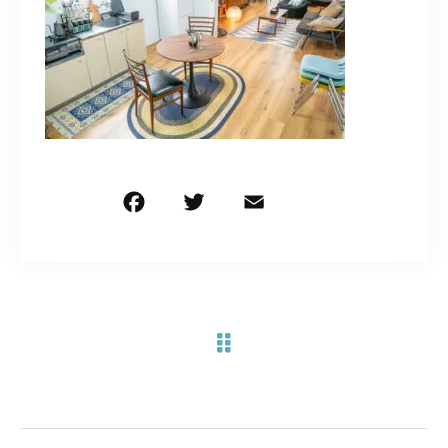
お問い合わせ電話
予約担当の携帯に転送されます。
090-1260-5732
着信には必ず折り返します。
※撮影中など繋がりにくい場合あります。
F
T
E
共
a
w
m
有
c
it
ai
お問い合わせはこちら
e
te
l
b
r
o
o
k