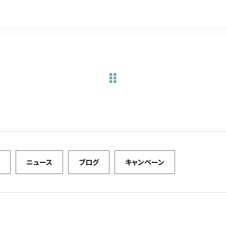
c
it
ai
e
te
l
b
r
o
o
k
ニュース
ブログ
キャンペーン