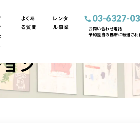
03-6327-0
ア
よくあ
レンタ
ク
る質問
ル事業
お問い合わせ電話
予約担当の携帯に転送されま
セ
ス
ション