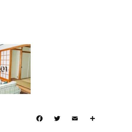
F
T
E
共
a
w
m
有