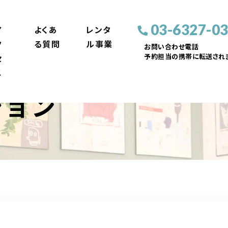
03-6327-0
ア
よくあ
レンタ
ク
る質問
ル事業
お問い合わせ電話
予約担当の携帯に転送されま
セ
ス
ション