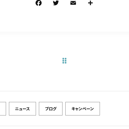
F
T
E
共
a
w
m
有
c
it
ai
e
te
l
b
r
o
o
k
ニュース
ブログ
キャンペーン