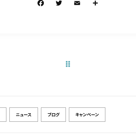
F
T
E
共
a
w
m
有
c
it
ai
e
te
l
b
r
o
o
k
ニュース
ブログ
キャンペーン