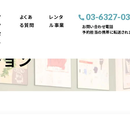
03-6327-0
ア
よくあ
レンタ
ク
る質問
ル事業
お問い合わせ電話
予約担当の携帯に転送されま
セ
ス
ション