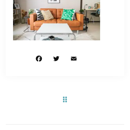
お問い合わせ電話
予約担当の携帯に転送されます。
090-1260-5732
着信には必ず折り返します。
※撮影中など繋がりにくい場合あります。
F
T
E
共
a
w
m
有
c
it
ai
お問い合わせはこちら
e
te
l
b
r
o
o
k