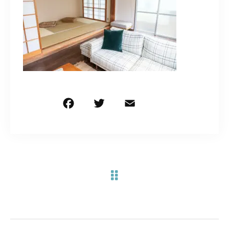
お問い合わせ電話
予約担当の携帯に転送されます。
090-1260-5732
着信には必ず折り返します。
※撮影中など繋がりにくい場合あります。
F
T
E
共
a
w
m
有
c
it
ai
お問い合わせはこちら
e
te
l
b
r
o
o
k