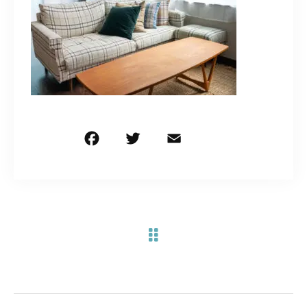
お問い合わせ電話
予約担当の携帯に転送されます。
090-1260-5732
着信には必ず折り返します。
※撮影中など繋がりにくい場合あります。
F
T
E
共
a
w
m
有
c
it
ai
お問い合わせはこちら
e
te
l
b
r
o
o
k