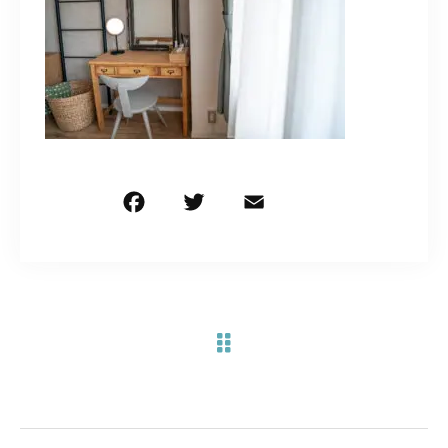
お問い合わせ電話
予約担当の携帯に転送されます。
090-1260-5732
着信には必ず折り返します。
※撮影中など繋がりにくい場合あります。
F
T
E
共
a
w
m
有
c
it
ai
お問い合わせはこちら
e
te
l
b
r
o
o
k