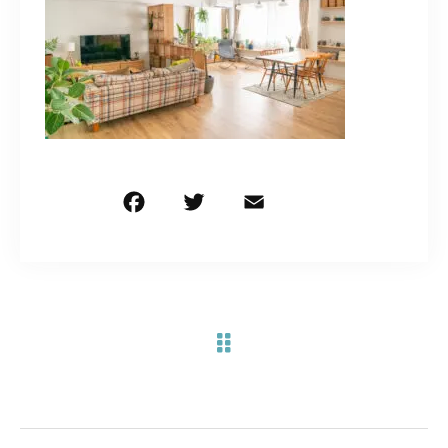
お問い合わせ電話
予約担当の携帯に転送されます。
090-1260-5732
着信には必ず折り返します。
※撮影中など繋がりにくい場合あります。
F
T
E
共
a
w
m
有
c
it
ai
お問い合わせはこちら
e
te
l
b
r
o
o
k