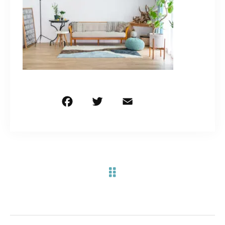
お問い合わせ電話
予約担当の携帯に転送されます。
090-1260-5732
着信には必ず折り返します。
※撮影中など繋がりにくい場合あります。
F
T
E
共
a
w
m
有
c
it
ai
お問い合わせはこちら
e
te
l
b
r
o
o
k