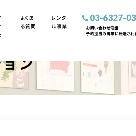
03-6327-0
ア
よくあ
レンタ
ク
る質問
ル事業
お問い合わせ電話
予約担当の携帯に転送されま
セ
ス
ション