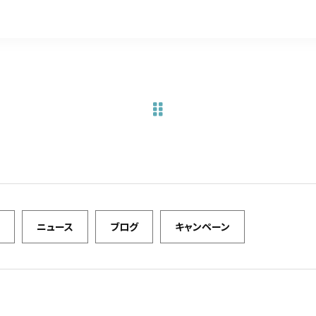
c
it
ai
e
te
l
b
r
o
o
k
ニュース
ブログ
キャンペーン