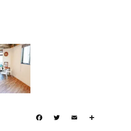
F
T
E
共
a
w
m
有