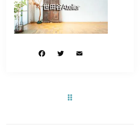
お問い合わせ電話
予約担当の携帯に転送されます。
090-1260-5732
F
T
E
共
着信には必ず折り返します。
※撮影中など繋がりにくい場合あります。
a
w
m
有
c
it
ai
e
te
l
お問い合わせはこちら
b
r
o
o
k