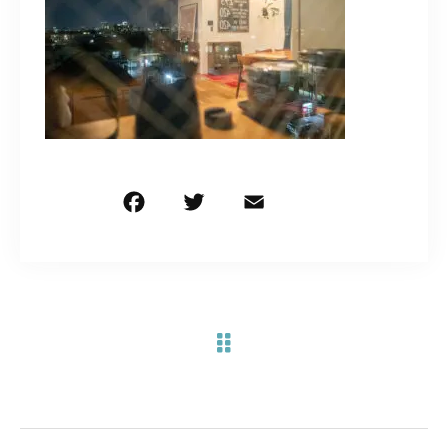
お問い合わせ電話
予約担当の携帯に転送されます。
090-1260-5732
着信には必ず折り返します。
※撮影中など繋がりにくい場合あります。
F
T
E
共
a
w
m
有
c
it
ai
お問い合わせはこちら
e
te
l
b
r
o
o
k