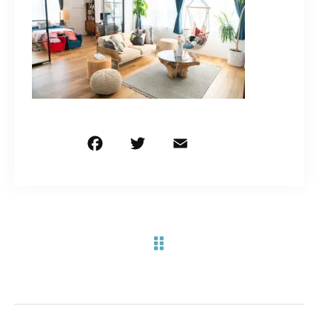
お問い合わせ電話
予約担当の携帯に転送されます。
090-1260-5732
着信には必ず折り返します。
※撮影中など繋がりにくい場合あります。
F
T
E
共
a
w
m
有
c
it
ai
お問い合わせはこちら
e
te
l
b
r
o
o
k