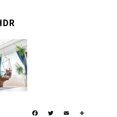
HDR
F
T
E
共