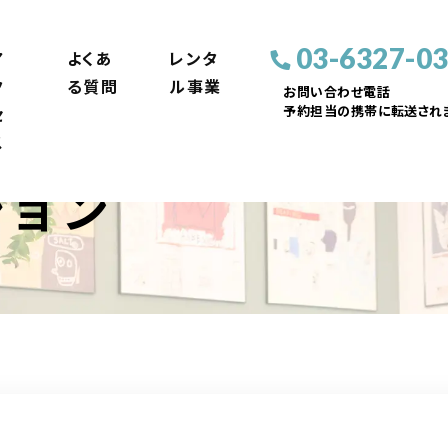
03-6327-0
ア
よくあ
レンタ
ク
る質問
ル事業
お問い合わせ電話
予約担当の携帯に転送されま
セ
ス
ション