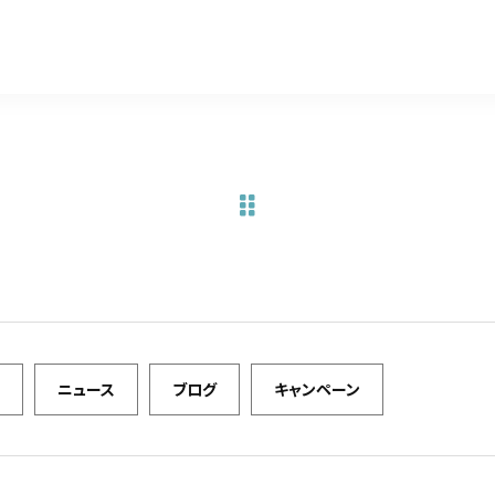
a
w
m
有
c
it
ai
e
te
l
b
r
o
o
k
ニュース
ブログ
キャンペーン