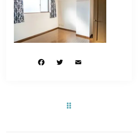
お問い合わせ電話
予約担当の携帯に転送されます。
090-1260-5732
着信には必ず折り返します。
※撮影中など繋がりにくい場合あります。
F
T
E
共
a
w
m
有
c
it
ai
お問い合わせはこちら
e
te
l
b
r
o
o
k