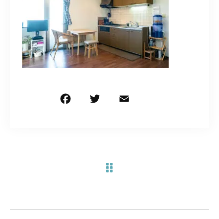
お問い合わせ電話
予約担当の携帯に転送されます。
090-1260-5732
着信には必ず折り返します。
※撮影中など繋がりにくい場合あります。
F
T
E
共
a
w
m
有
c
it
ai
お問い合わせはこちら
e
te
l
b
r
o
o
k