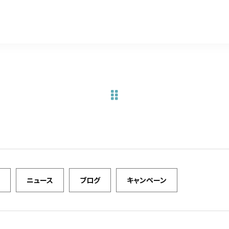
a
w
m
有
c
it
ai
e
te
l
b
r
o
o
k
ニュース
ブログ
キャンペーン