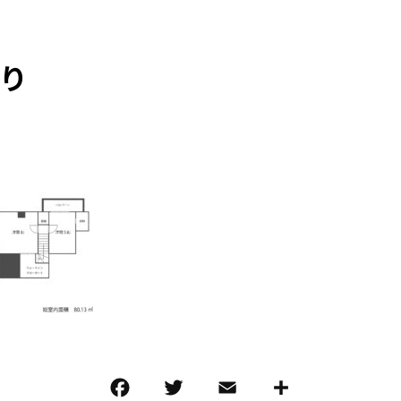
り
F
T
E
共