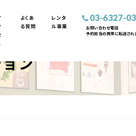
03-6327-0
ア
よくあ
レンタ
ク
る質問
ル事業
お問い合わせ電話
予約担当の携帯に転送されま
セ
ス
ション