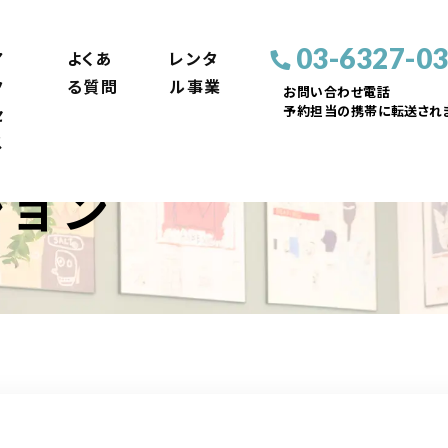
03-6327-0
ア
よくあ
レンタ
ク
る質問
ル事業
お問い合わせ電話
予約担当の携帯に転送されま
セ
ス
ション