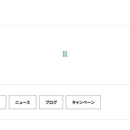
a
w
m
有
c
it
ai
e
te
l
b
r
o
o
k
ニュース
ブログ
キャンペーン