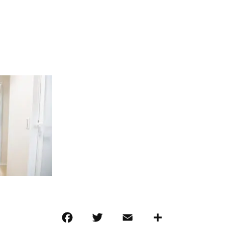
F
T
E
共