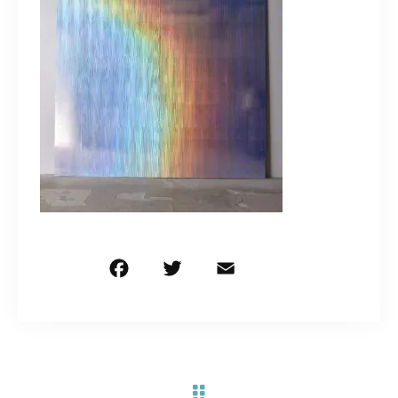
お問い合わせ電話
予約担当の携帯に転送されます。
090-1260-5732
着信には必ず折り返します。
※撮影中など繋がりにくい場合あります。
お問い合わせはこちら
F
T
E
共
a
w
m
有
c
it
ai
e
te
l
b
r