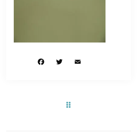
お問い合わせ電話
予約担当の携帯に転送されます。
090-1260-5732
着信には必ず折り返します。
※撮影中など繋がりにくい場合あります。
F
T
E
共
a
w
m
有
c
it
ai
お問い合わせはこちら
e
te
l
b
r
o
o
k