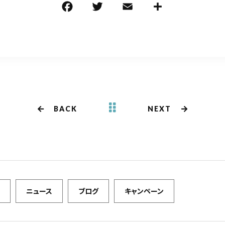
F
T
E
共
a
w
m
有
c
it
ai
e
te
l
b
r
o
o
BACK
NEXT
k
ニュース
ブログ
キャンペーン