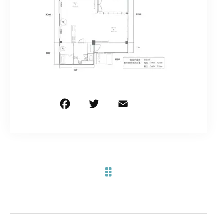
お問い合わせ電話
予約担当の携帯に転送されます。
090-1260-5732
着信には必ず折り返します。
※撮影中など繋がりにくい場合あります。
F
T
E
共
a
w
m
有
お問い合わせはこちら
c
it
ai
e
te
l
b
r
o
o
k