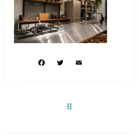
お問い合わせ電話
予約担当の携帯に転送されます。
090-1260-5732
着信には必ず折り返します。
※撮影中など繋がりにくい場合あります。
F
T
E
共
a
w
m
有
c
it
ai
お問い合わせはこちら
e
te
l
b
r
o
o
k