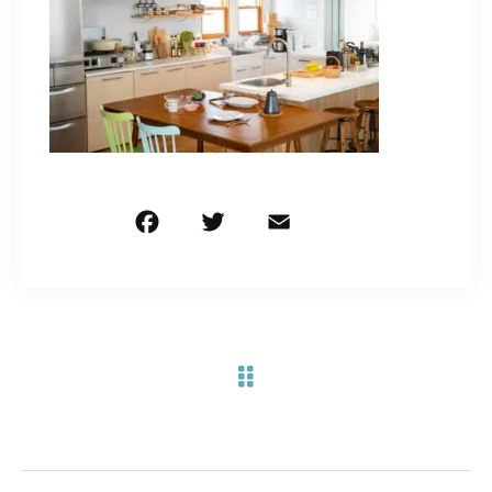
お問い合わせ電話
予約担当の携帯に転送されます。
090-1260-5732
着信には必ず折り返します。
※撮影中など繋がりにくい場合あります。
F
T
E
共
a
w
m
有
c
it
ai
お問い合わせはこちら
e
te
l
b
r
o
o
k