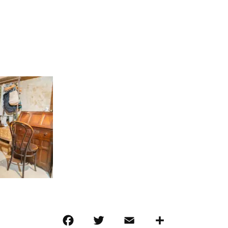
F
T
E
共