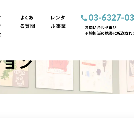
03-6327-0
ア
よくあ
レンタ
ク
る質問
ル事業
お問い合わせ電話
予約担当の携帯に転送されま
セ
ス
ション