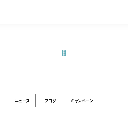
a
w
m
有
c
it
ai
e
te
l
b
r
o
o
k
ニュース
ブログ
キャンペーン