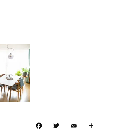
F
T
E
共