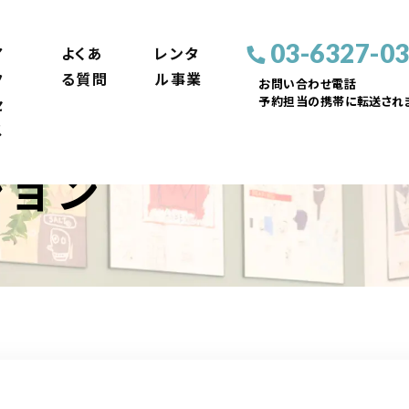
03-6327-0
ア
よくあ
レンタ
ク
る質問
ル事業
お問い合わせ電話
予約担当の携帯に転送されま
セ
ス
ション