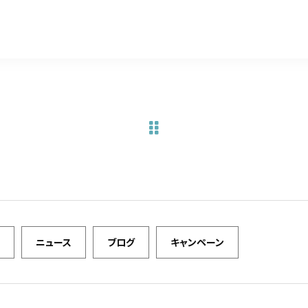
a
w
m
有
c
it
ai
e
te
l
b
r
o
o
k
ニュース
ブログ
キャンペーン