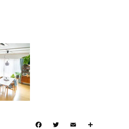
F
T
E
共