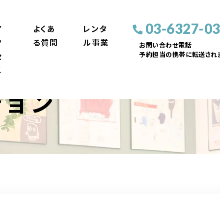
03-6327-0
ア
よくあ
レンタ
ク
る質問
ル事業
お問い合わせ電話
予約担当の携帯に転送されま
セ
ス
ション