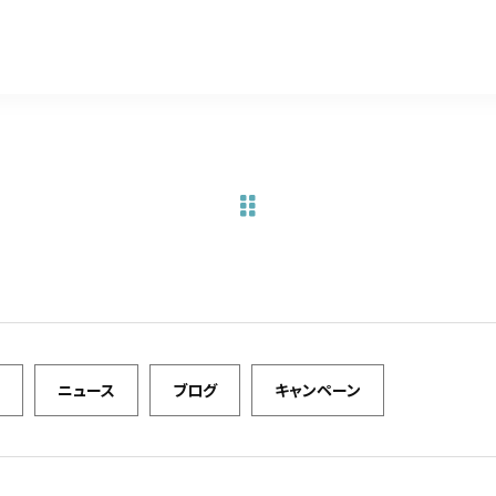
a
w
m
有
c
it
ai
e
te
l
b
r
o
o
k
ニュース
ブログ
キャンペーン