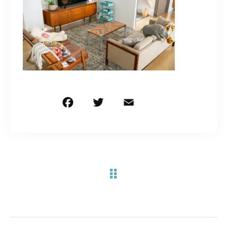
お問い合わせ電話
予約担当の携帯に転送されます。
090-1260-5732
着信には必ず折り返します。
※撮影中など繋がりにくい場合あります。
F
T
E
共
a
w
m
有
c
it
ai
お問い合わせはこちら
e
te
l
b
r
o
o
k