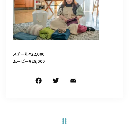
お問い合わせ電話
予約担当の携帯に転送されます。
090-1260-5732
着信には必ず折り返します。
※撮影中など繋がりにくい場合あります。
スチール¥22,000
ムービー¥28,000
お問い合わせはこちら
F
T
E
共
a
w
m
有
c
it
ai
e
te
l
b
r
o