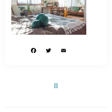
お問い合わせ電話
予約担当の携帯に転送されます。
090-1260-5732
着信には必ず折り返します。
※撮影中など繋がりにくい場合あります。
F
T
E
共
a
w
m
有
c
it
ai
お問い合わせはこちら
e
te
l
b
r
o
o
k