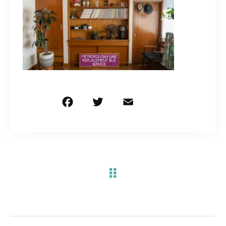
お問い合わせ電話
予約担当の携帯に転送されます。
090-1260-5732
着信には必ず折り返します。
※撮影中など繋がりにくい場合あります。
F
T
E
共
a
w
m
有
c
it
ai
お問い合わせはこちら
e
te
l
b
r
o
o
k