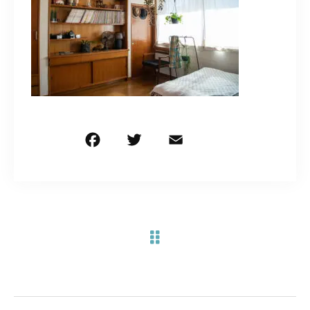
お問い合わせ電話
予約担当の携帯に転送されます。
090-1260-5732
着信には必ず折り返します。
※撮影中など繋がりにくい場合あります。
F
T
E
共
a
w
m
有
c
it
ai
お問い合わせはこちら
e
te
l
b
r
o
o
k